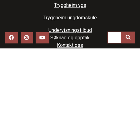
Tryggheim vgs
Tryggheim ungdomskule
Undervisningstilbud
Søknad og opptak
Kontakt oss
Info
Tryggheim skular AS
Tryggheimvegen 13
4365 NÆRBØ,
51 79 80 00
post@tryggheim.no
eDialog - send sikker digital post