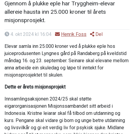
Gjennom å plukke eple har Tryggheim-elevar
allereie hausta inn 25.000 kroner til årets
misjonsprosjekt.
4. okt 2024 kl 16:04
Henrik Foss
Del
Elevar samla inn 25.000 kroner ved å plukke eple hos
juiceprodusenten Lyngnes gård på Randaberg på kveldstid
måndag 16. og 23. september. Seinare skal elevane mellom
anna arbeide ein skuledag og løpe til inntekt for
misjonsprosjektet til skulen.
Dette er årets misjonsprojekt
Innsamlingsaksjonen 2024/25 skal støtte
eigarorganisasjonen Misjonssambandet sitt arbeid i
Indonesia. Kristne leiarar skal få tilbod om utdanning og
kurs. Pengane skal vidare gi born og unge betre utdanning
og livsvilkår og gi eit verdig liv for psykisk sjuke. Midlane