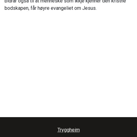
bidrar også til at menneske som ikkje kjenner den kristne
bodskapen, får høyre evangeliet om Jesus.
Tryggheim