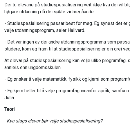
Dei to elevane på studiespesialisering veit ikkje kva dei vil 
høgare utdanning då dei søkte vidaregåande.
- Studiespesialisering passar best for meg. Eg synest det er g
velje utdanningsprogram, seier Hallvard.
- Det var ingen av dei andre utdanningsprogramma som passa h
studere, kom eg fram til at studiespesialisering er ein grei veg
At elevar på studiespesialisering kan velje ulike programfag,
annleis enn ungdomsskulen.
- Eg ønsker å velje matematikk, fysikk og kjemi som programf
- Eg kjem heller til å velje programfag innanfor språk, samfun
Julia.
Teori
- Kva slags elevar bør velje studiespesialisering?