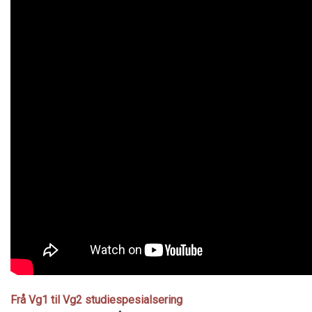
Frå Vg1 til Vg2 studiespesialsering