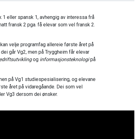
k 1 eller spansk 1, avhengig av interessa frå
att fransk 2 pga. få elevar som vel fransk 2.
an velje programfag allereie første året på
dei går Vg2, men på Tryggheim får elevar
driftsutvikling
og
informasjonsteknologi
på
lanen på Vg1 studiespesialisering, og elevane
rste året på vidaregåande. Dei som vel
ler Vg3 dersom dei ønsker.