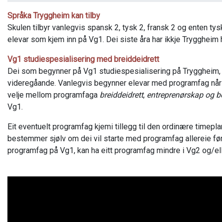
Språka Tryggheim kan tilby
Skulen tilbyr vanlegvis spansk 2, tysk 2, fransk 2 og enten tys
elevar som kjem inn på Vg1. Dei siste åra har ikkje Tryggheim h
Vg1 studiespesialisering med breiddeidrett
Dei som begynner på Vg1 studiespesialisering på Tryggheim, k
videregåande. Vanlegvis begynner elevar med programfag når 
velje mellom programfaga
breiddeidrett
,
entreprenørskap og be
Vg1.
Eit eventuelt programfag kjemi tillegg til den ordinære timep
bestemmer sjølv om dei vil starte med programfag allereie fø
programfag på Vg1, kan ha eitt programfag mindre i Vg2 og/el