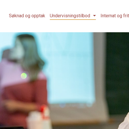
Søknad og opptak
Undervisningstilbod
Internat og fri