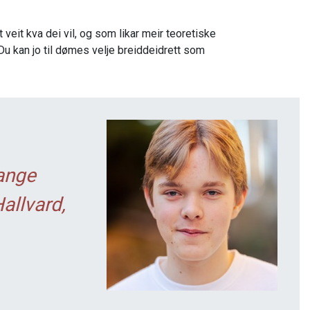
veit kva dei vil, og som likar meir teoretiske
. Du kan jo til dømes velje breiddeidrett som
ange
allvard,