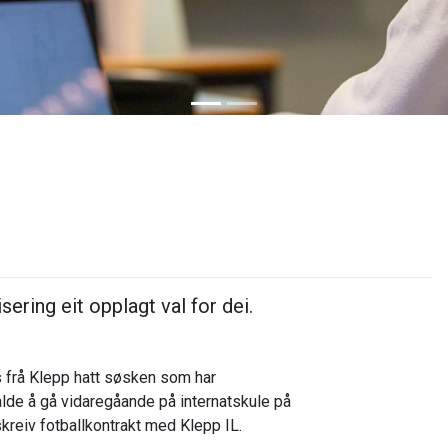
isering
eit opplagt val
for dei
.
 frå Klepp hatt søsken som har
alde å gå vidaregåande på internatskule på
skreiv fotballkontrakt med Klepp IL.