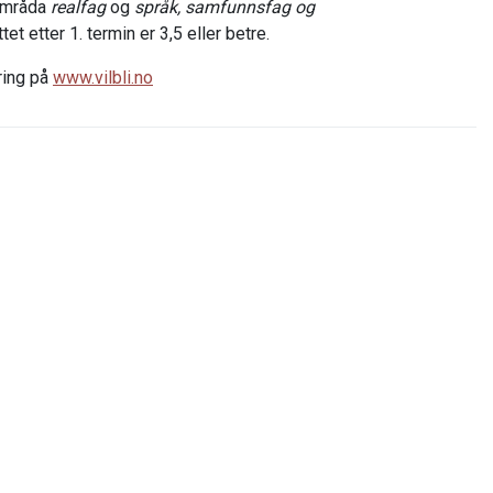
mområda
realfag
og
språk, samfunnsfag og
t etter 1. termin er 3,5 eller betre.
ring på
www.vilbli.no