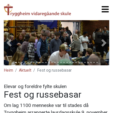
Previous
Next
Heim
Aktuelt
Fest og russebasar
Elevar og foreldre fylte skulen
Fest og russebasar
Om lag 1100 menneske var til stades då
Tryggheim arrangerte laurdagsskule 9. november.