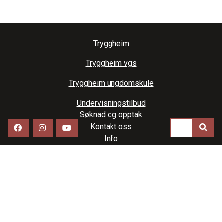
Tryggheim
Tryggheim vgs
Tryggheim ungdomskule
Undervisningstilbud
Søknad og opptak
Kontakt oss
Info
Tryggheim skular AS
Tryggheimvegen 13
4365 NÆRBØ,
51 79 80 00
post@tryggheim.no