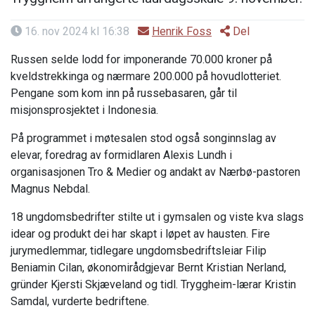
16. nov 2024 kl 16:38
Henrik Foss
Del
Russen selde lodd for imponerande 70.000 kroner på
kveldstrekkinga og nærmare 200.000 på hovudlotteriet.
Pengane som kom inn på russebasaren, går til
misjonsprosjektet i Indonesia.
På programmet i møtesalen stod også songinnslag av
elevar, foredrag av formidlaren Alexis Lundh i
organisasjonen Tro & Medier og andakt av Nærbø-pastoren
Magnus Nebdal.
18 ungdomsbedrifter stilte ut i gymsalen og viste kva slags
idear og produkt dei har skapt i løpet av hausten. Fire
jurymedlemmar, tidlegare ungdomsbedriftsleiar Filip
Beniamin Cilan, økonomirådgjevar Bernt Kristian Nerland,
gründer Kjersti Skjæveland og tidl. Tryggheim-lærar Kristin
Samdal, vurderte bedriftene.