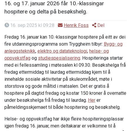
16. og 17. januar 2026 får 10.-klassingar
hospitere og delta på besøkshelg.
16. sep 2025 kl 09:28
Henrik Foss
Del
Fredag 16. januar kan 10.-klassingar hospitere på eitt av dei
fire utdanningsprogramma som Tryggheim tilbyr:
Bygg- og
anleggsteknikk
,
elektro og datateknologi
,
helse- og
oppvekstfag
og
studiespesialisering
. Hospiteringa startar
med ei fellessamling i møtesalen kl 09.30. Besøkshelga frå
fredag ettermiddag til laurdag ettermiddag kjem til å
innehalde sosiale aktivitetar på skuleområdet, møte i
storstova og gode måltid i matsalen. Det er gratis å
hospitere på dagtid fredag og kostar 150 kroner å overnatte
under besøkshelga frå fredag til laurdag.
Her
er
påmeldingsskjemaet til både hospitering og besøkshelg.
Helse- og oppvekstfag har ikkje fleire hospiteringsplassar
igjen fredag 16. januar, men deltakarar er velkomne til å