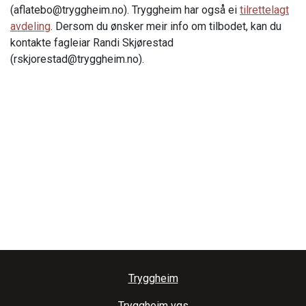
(aflatebo@tryggheim.no). Tryggheim har også ei
tilrettelagt
avdeling
. Dersom du ønsker meir info om tilbodet, kan du
kontakte fagleiar Randi Skjørestad
(rskjorestad@tryggheim.no).
Tryggheim
Tryggheim vgs