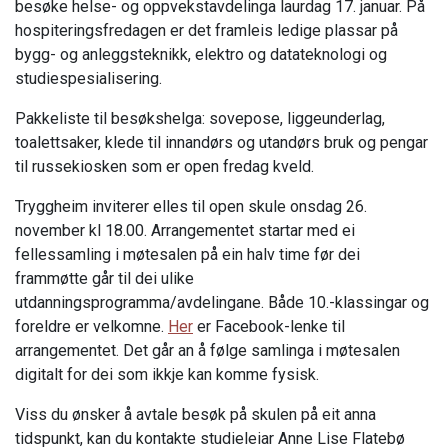
besøke helse- og oppvekstavdelinga laurdag 17. januar. På
hospiteringsfredagen er det framleis ledige plassar på
bygg- og anleggsteknikk, elektro og datateknologi og
studiespesialisering.
Pakkeliste til besøkshelga: sovepose, liggeunderlag,
toalettsaker, klede til innandørs og utandørs bruk og pengar
til russekiosken som er open fredag kveld.
Tryggheim inviterer elles til open skule onsdag 26.
november kl 18.00. Arrangementet startar med ei
fellessamling i møtesalen på ein halv time før dei
frammøtte går til dei ulike
utdanningsprogramma/avdelingane. Både 10.-klassingar og
foreldre er velkomne.
Her
er Facebook-lenke til
arrangementet. Det går an å følge samlinga i møtesalen
digitalt for dei som ikkje kan komme fysisk.
Viss du ønsker å avtale besøk på skulen på eit anna
tidspunkt, kan du kontakte studieleiar Anne Lise Flatebø